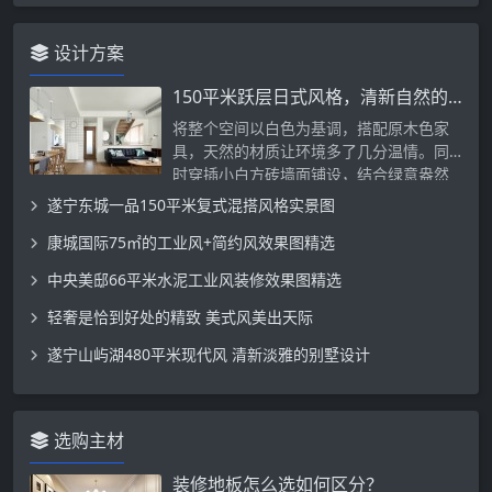
设计方案
150平米跃层日式风格，清新自然的原木色！
将整个空间以白色为基调，搭配原木色家
具，天然的材质让环境多了几分温情。同
时穿插小白方砖墙面铺设，结合绿意盎然
的…
遂宁东城一品150平米复式混搭风格实景图
康城国际75㎡的工业风+简约风效果图精选
中央美邸66平米水泥工业风装修效果图精选
轻奢是恰到好处的精致 美式风美出天际
遂宁山屿湖480平米现代风 清新淡雅的别墅设计
选购主材
装修地板怎么选如何区分？