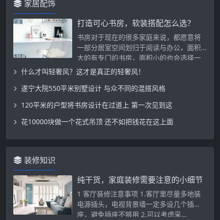
家居配饰
打造可心书房，软装搭配怎么选？
书房对于现在的很多家庭来说，都愿意将
一部分居室空间划归于阅读与办公，面积
大的有专门的书房，面积小的也会选择一
屋…
什么才叫轻奢风？这才是真正的轻奢风！
遂宁大院550平米别墅设计 与众不同的混搭风格
120平米的户型将书房设计在过道上 第一次见到这
花10000块做一个花式吊顶 还不如把钱花在这上面
装修知识
纯干货，家庭装修需要注意的小细节
1 客厅装修注意事项 1.客厅里尽量多地装
电源插头，电视背景墙一定多设几个插
座，避免插座不够用 2.可以考虑采…