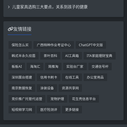
儿童家具选购三大要点，关系到孩子的健康
友情链接
保险怎么买
广西特种作业考证中心
ChatGPT中文版
韩式半永久纹眉
茶叶百科
AI工具箱
ITA家庭理财宝典
板板AI
海淘汇
简推淘
实验台厂家
交通信号杆
深圳展台搭建
信用卡刷卡
在线工具
办公室用品
南京数据恢复
涂装设备
资源共享网
竞价推广托管代运营
宠物护理
花生壳信息平台
短视频学习网
医疗险测评
更多链接